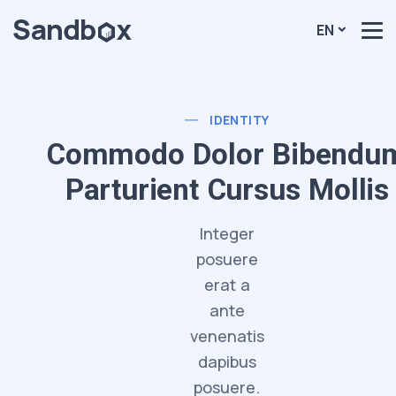
EN
IDENTITY
Commodo Dolor Bibendu
Parturient Cursus Mollis
Integer
posuere
erat a
ante
venenatis
dapibus
posuere.